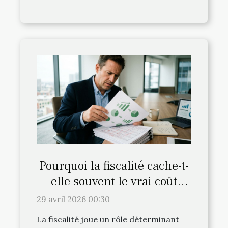
Pourquoi la fiscalité cache-t-
elle souvent le vrai coût
d’une restructuration ?
29 avril 2026 00:30
La fiscalité joue un rôle déterminant