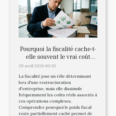
Pourquoi la fiscalité cache-t-
elle souvent le vrai coût
d’une restructuration ?
29 avril 2026 00:30
La fiscalité joue un rôle déterminant
lors d'une restructuration
d'entreprise, mais elle dissimule
fréquemment les coûts réels associés à
ces opérations complexes.
Comprendre pourquoi le poids fiscal
reste partiellement caché permet de