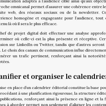
unication adaptés à l’audience cible ainsi qu’aux objectif
oche omnicanal permet d’assurer une cohérence entre les d
site web, des réseaux sociaux ou de la newsletter. Ce
rience homogène et engageante pour l’audience, tout en
enu là où il sera le plus efficace.
hef de projet digital doit effectuer une analyse appro
rminer où celle-ci est la plus présente et réceptive. Ce
usion sur LinkedIn ou Twitter, tandis que d’autres seron
. Le choix des canaux de communication influe directement s
nérer un trafic pertinent, renforçant ainsi la notorié
ptées.
anifier et organiser le calendrie
ise en place d’un calendrier éditorial constitue la base 
rocédant à une planification rigoureuse, la structure édito
publications, renforçant ainsi la présence en ligne et la f
es à aborder permet non seulement d’aligner les contenus