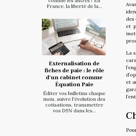
comme les autres ? En
Avan
France, la liberté de la...
iden
des 
et 
mot
prod
La s
cara
Externalisation de
l’en
fiches de paie : le rôle
d’op
d'un cabinet comme
et a
Équation Paie
gara
Éditer vos bulletins chaque
l’en
mois, suivre l'évolution des
cotisations, transmettre
vos DSN dans les...
Ch
Pour