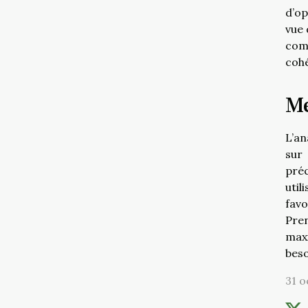
d’op
vue 
comp
cohé
Me
L’an
sur 
pré
util
favo
Pre
maxi
beso
31 o