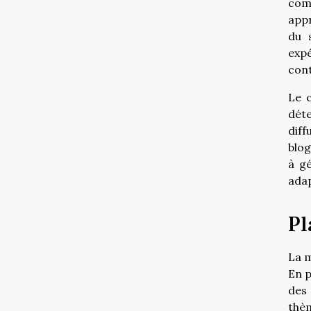
comm
appr
du 
expé
cont
Le c
déte
diff
blog
à gé
ada
Pl
La m
En p
des 
thèm