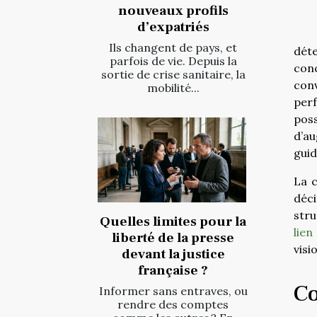
nouveaux profils
d’expatriés
Ils changent de pays, et
déte
parfois de vie. Depuis la
con
sortie de crise sanitaire, la
con
mobilité...
perf
poss
d’au
guid
La c
déc
stru
Quelles limites pour la
lien
liberté de la presse
visi
devant la justice
française ?
Co
Informer sans entraves, ou
rendre des comptes