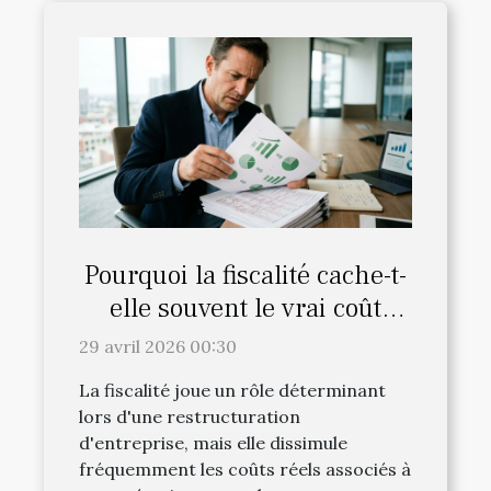
Pourquoi la fiscalité cache-t-
elle souvent le vrai coût
d’une restructuration ?
29 avril 2026 00:30
La fiscalité joue un rôle déterminant
lors d'une restructuration
d'entreprise, mais elle dissimule
fréquemment les coûts réels associés à