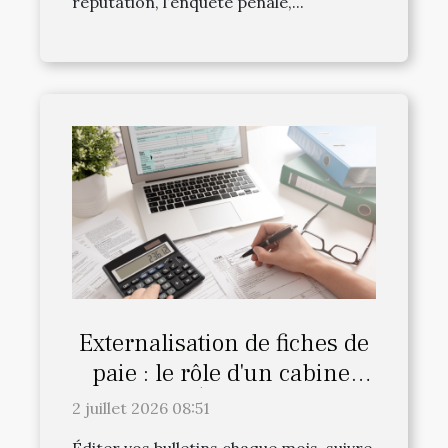
réputation, l’enquête pénale,...
Externalisation de fiches de
paie : le rôle d'un cabinet
comme Équation Paie
2 juillet 2026 08:51
Éditer vos bulletins chaque mois, suivre