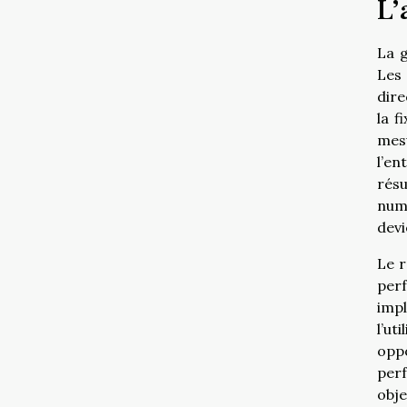
L’
La g
Les 
dire
la f
mesu
l’e
résu
num
devi
Le r
perf
imp
l’ut
oppo
perf
obje