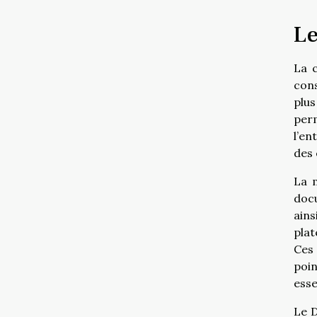
Le
La c
cons
plus
per
l’en
des 
La m
docu
ains
plat
Ces 
poi
esse
Le D