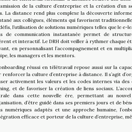
smission de la culture d’entreprise et la création d’un
s. La distance rend plus complexe la découverte informel
tané aux collègues, éléments qui favorisent traditionnell
défis, l’utilisation de solutions numériques telles que le e-l
ils de communication instantanée permet de structur
rent et interactif. Le DRH doit veiller à rythmer chaque 
vant, en personnalisant l’accompagnement et en multipli
uipe, les managers et les mentors.
nboarding réussi en télétravail repose aussi sur la capac
 renforcer la culture d’entreprise à distance. Il s’agit d’
user activement les valeurs et les codes internes via des
ning, et de favoriser la création de liens sociaux. L’ac
trale dans cette nouvelle ère, permettant au nouve
ganisation, d’être guidé dans ses premiers jours et de béné
ils numériques adaptés et une approche humaine, l’onbo
tégration efficace et porteur de la culture d’entreprise, m