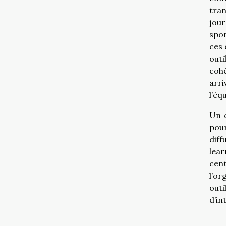
tran
jour
spon
ces 
out
cohé
arri
l’éq
Un o
pour
diff
lear
cen
l’or
out
d’in