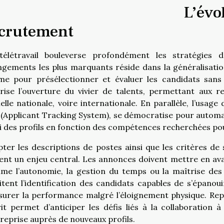
L’évo
crutement
télétravail bouleverse profondément les stratégies 
gements les plus marquants réside dans la généralisation
e pour présélectionner et évaluer les candidats sans c
rise l’ouverture du vivier de talents, permettant aux r
helle nationale, voire internationale. En parallèle, l’usage
(Applicant Tracking System), se démocratise pour automat
ri des profils en fonction des compétences recherchées pour
ter les descriptions de postes ainsi que les critères de 
ent un enjeu central. Les annonces doivent mettre en av
e l’autonomie, la gestion du temps ou la maîtrise des o
litent l’identification des candidats capables de s’épan
surer la performance malgré l’éloignement physique. Re
it permet d’anticiper les défis liés à la collaboration à
treprise auprès de nouveaux profils.