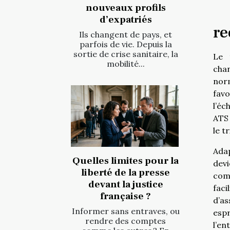
nouveaux profils
d’expatriés
re
Ils changent de pays, et
parfois de vie. Depuis la
sortie de crise sanitaire, la
Le 
mobilité...
chan
norm
favo
l’éc
ATS 
le t
Adap
Quelles limites pour la
devi
liberté de la presse
comm
devant la justice
faci
française ?
d’as
Informer sans entraves, ou
espr
rendre des comptes
l’en