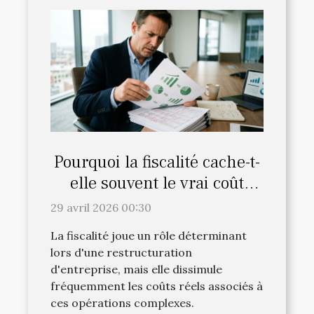
Pourquoi la fiscalité cache-t-
elle souvent le vrai coût
d’une restructuration ?
29 avril 2026 00:30
La fiscalité joue un rôle déterminant
lors d'une restructuration
d'entreprise, mais elle dissimule
fréquemment les coûts réels associés à
ces opérations complexes.