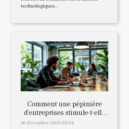
technologiques...
Comment une pépinière
d'entreprises stimule-t-elle
l'innovation locale ?
16 décembre 2025 00:54