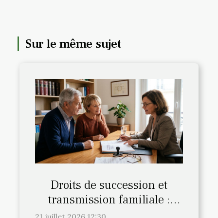
Sur le même sujet
Droits de succession et
transmission familiale :
l’avis du notaire fait-il la
21 juillet 2026 12:30