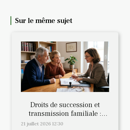
Sur le même sujet
Droits de succession et
transmission familiale :
l’avis du notaire fait-il la
21 juillet 2026 12:30