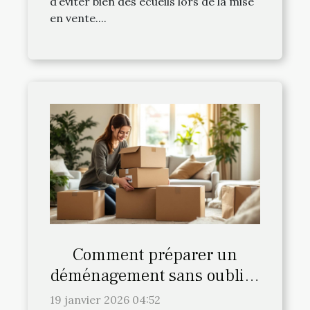
d’éviter bien des écueils lors de la mise
en vente....
Comment préparer un
déménagement sans oublier
les détails cruciaux ?
19 janvier 2026 04:52