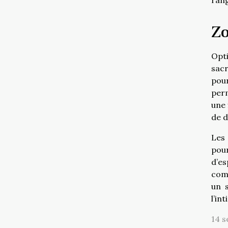
Zo
Opt
sacr
pour
perm
une 
de d
Les 
pour
d’es
comb
un s
l’in
14 