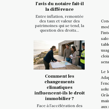
l’avis du notaire fait-il
la différence
Entre inflation, remontée
Conc
des taux et valeur des
patrimoines qui se tend, la
modu
question des droits...
l'i
salo
tabl
usag
cloi
sens
Le l
Comment les
Ada
changements
l’en
climatiques
solu
influencent-ils le droit
Grâc
immobilier ?
mais
Face à l’accélération des
aux 