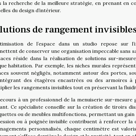
 la recherche de la meilleure stratégie, en prenant en c
elles du design d’intérieur.
lutions de rangement invisible
ptimisation de l’espace dans un studio repose sur l’i
ettent de conserver une organisation impeccable sans sacri
caces réside dans la réalisation de solutions sur-mesur
ue habitation. Par exemple, les niches murales représent
ces souvent négligés, notamment autour des portes, sou
intégrant des étagères encastrées ou des armoires à po
iplier les rangements invisibles tout en préservant la fluid
ecours à un professionnel de la menuiserie sur-mesure ga
ant. Ce spécialiste conseille sur la création de tiroirs d
uettes ou de meubles multifonctions, permettant un gain 
ession ou à poignée invisible contribuent à renforcer la 
agements personnalisés, chaque centimètre est valorisé
ement s’efface derrière le design et la praticité, tout en 