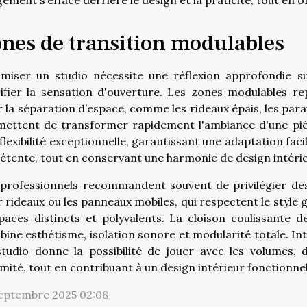
nes de transition modulables
imiser un studio nécessite une réflexion approfondie s
ifier la sensation d'ouverture. Les zones modulables repo
 la séparation d’espace, comme les rideaux épais, les parav
ettent de transformer rapidement l'ambiance d'une pièce
flexibilité exceptionnelle, garantissant une adaptation faci
étente, tout en conservant une harmonie de design intéri
professionnels recommandent souvent de privilégier des in
 rideaux ou les panneaux mobiles, qui respectent le style gl
paces distincts et polyvalents. La cloison coulissante d
ine esthétisme, isolation sonore et modularité totale. I
tudio donne la possibilité de jouer avec les volumes, 
timité, tout en contribuant à un design intérieur fonctionnel
septembre 2025 02:08