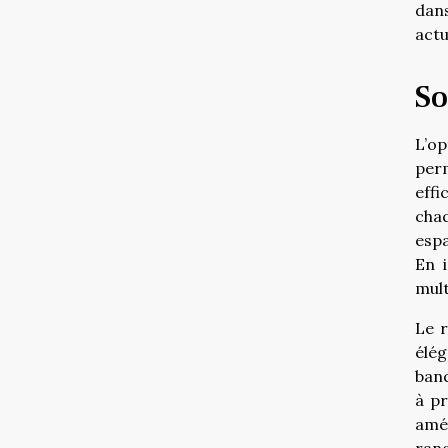
dans
actu
So
L’o
perm
effi
chaq
espa
En 
mult
Le r
élég
banq
à pr
amén
rang