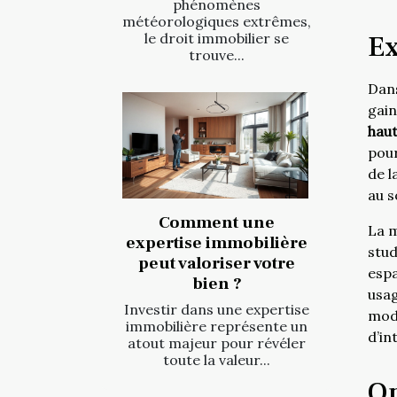
phénomènes
météorologiques extrêmes,
Ex
le droit immobilier se
trouve...
Dans
gain
hau
pour
de l
au s
Comment une
La m
expertise immobilière
stud
peut valoriser votre
esp
bien ?
usag
Investir dans une expertise
modu
immobilière représente un
d’in
atout majeur pour révéler
toute la valeur...
Op