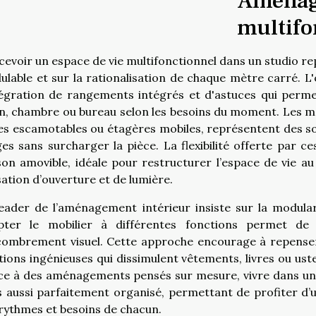
Aména
multifo
evoir un espace de vie multifonctionnel dans un studio repo
lable et sur la rationalisation de chaque mètre carré. L
ntégration de rangements intégrés et d'astuces qui per
n, chambre ou bureau selon les besoins du moment. Les m
es escamotables ou étagères mobiles, représentent des so
es sans surcharger la pièce. La flexibilité offerte par 
son amovible, idéale pour restructurer l’espace de vie a
ation d’ouverture et de lumière.
eader de l’aménagement intérieur insiste sur la modular
pter le mobilier à différentes fonctions permet de ma
combrement visuel. Cette approche encourage à repenser 
tions ingénieuses qui dissimulent vêtements, livres ou usten
e à des aménagements pensés sur mesure, vivre dans un 
 aussi parfaitement organisé, permettant de profiter d’u
rythmes et besoins de chacun.