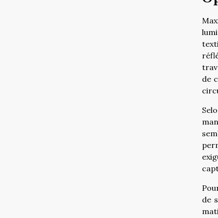
Maxi
lumi
tex
réfl
trav
de c
circ
Selo
man
semb
per
exig
capt
Pour
de s
mati