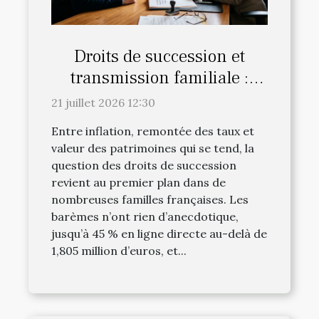
Droits de succession et
transmission familiale :
l’avis du notaire fait-il la
21 juillet 2026 12:30
différence
Entre inflation, remontée des taux et
valeur des patrimoines qui se tend, la
question des droits de succession
revient au premier plan dans de
nombreuses familles françaises. Les
barèmes n’ont rien d’anecdotique,
jusqu’à 45 % en ligne directe au-delà de
1,805 million d’euros, et...