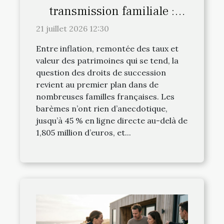
transmission familiale :
l’avis du notaire fait-il la
21 juillet 2026 12:30
différence
Entre inflation, remontée des taux et
valeur des patrimoines qui se tend, la
question des droits de succession
revient au premier plan dans de
nombreuses familles françaises. Les
barèmes n’ont rien d’anecdotique,
jusqu’à 45 % en ligne directe au-delà de
1,805 million d’euros, et...