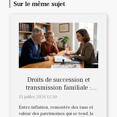
Sur le même sujet
Droits de succession et
transmission familiale :
l’avis du notaire fait-il la
21 juillet 2026 12:30
différence
Entre inflation, remontée des taux et
valeur des patrimoines qui se tend, la